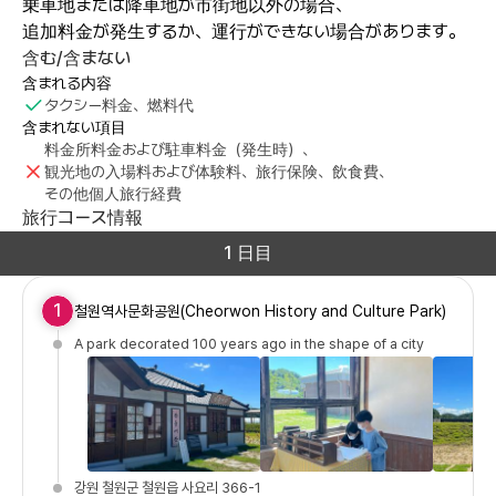
乗車地または降車地が市街地以外の場合、
追加料金が発生するか、運行ができない場合があります。
含む/含まない
含まれる内容
タクシー料金、燃料代
含まれない項目
料金所料金および駐車料金（発生時）、
観光地の入場料および体験料、旅行保険、飲食費、
その他個人旅行経費
旅行コース情報
1 日目
1
철원역사문화공원(Cheorwon History and Culture Park)
A park decorated 100 years ago in the shape of a city
강원 철원군 철원읍 사요리 366-1