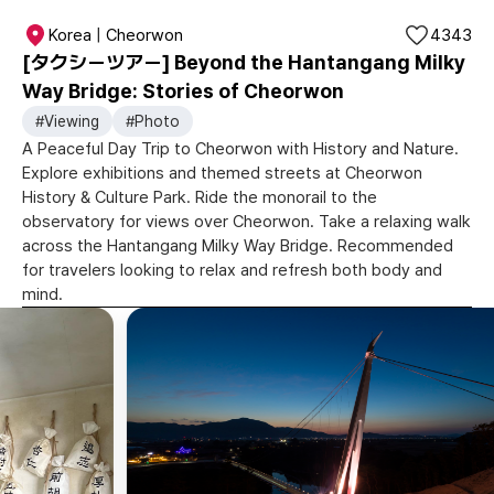
Korea | Cheorwon
4343
[タクシーツアー] Beyond the Hantangang Milky
Way Bridge: Stories of Cheorwon
#Viewing
#Photo
A Peaceful Day Trip to Cheorwon with History and Nature.
Explore exhibitions and themed streets at Cheorwon
History & Culture Park. Ride the monorail to the
observatory for views over Cheorwon. Take a relaxing walk
across the Hantangang Milky Way Bridge. Recommended
for travelers looking to relax and refresh both body and
mind.