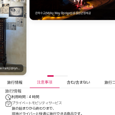
은하수교(Milky Way Bridge)|@철원군청제공
k)|@lyn_and_jun
注意事項
旅行情報
含む/含まない
旅行
旅行情報
利用時間 : 4 時間
プライベートモビリティサービス
旅の始まりから終わりまで、
現地ドライバーと快適に旅行できる商品です。