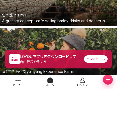
인스밀/In's mill
A granary concept cafe selling barley drinks and desserts
LOYQUアプリをダウンロードして
インストール
自由行程で旅する
귤향체험농장/Gyulhyang Experience Farm
An experience farm with tangerines located in Seongsan-eup, Seogwipo
メニュー
ホーム
ログイン