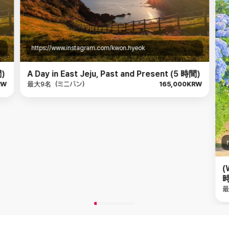
https://www.instagram.com/kwon.hyeok
間)
A Day in East Jeju, Past and Present (5 時間)
RW
最大9名（ミニバン）
165,000KRW
(
時
最