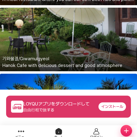
기와물결/Giwamulgyeol
Hanok Cafe with delicious dessert and good atmosphere
LOYQUアプリをダウンロードして
インストール
自由行程で旅する
담터라온글램핑/Damteoraon Glamping
A pension located in Dongsong-eup, Cheorwon-gun