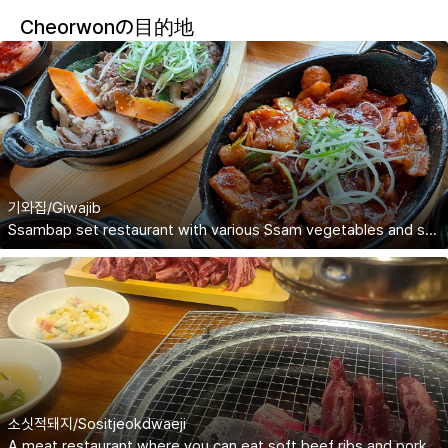
Cheorwonの目的地
기와집/Giwajib
Ssambap set restaurant with various Ssam vegetables and stone pot rice
소싯적돼지/Sositjeokdwaeji
A meat restaurant where you can eat soft beef ribs and pork ribs