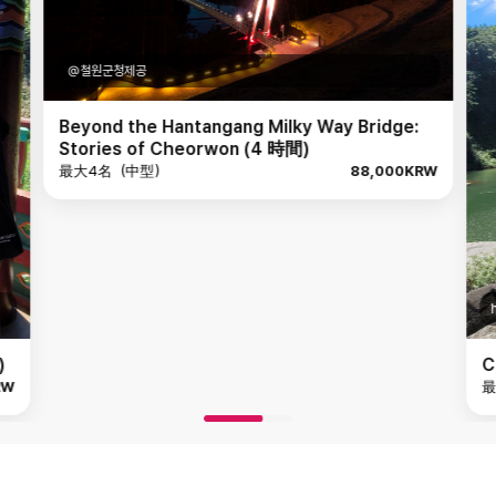
y Bridge:
88,000KRW
https://www.instagram.com/koala_4864
Cheorwon Scenic Views & Nature (5 時間
最大4名（中型）
110,000