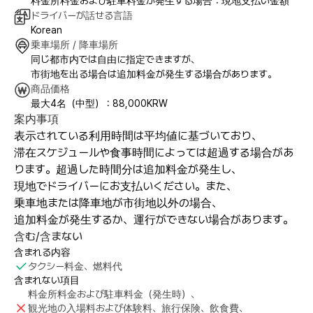
料金所料金および駐車料金が発生する場合：現地支払い金額
ドライバーが話せる言語
Korean
乗車場所 / 降車場所
同じ都市内では自由に指定できますが、
市街地を出る場合は追加料金が発生する場合があります。
商品価格
最大4名（中型） : 88,000KRW
案内事項
表示されている利用時間は平均値に基づいており、
滞在スケジュールや食事時間によっては超過する場合があ
ります。超過した時間分は追加料金が発生し、
現地でドライバーにお支払いください。また、
乗車地または降車地が市街地以外の場合、
追加料金が発生するか、運行ができない場合があります。
含む/含まない
含まれる内容
タクシー料金、燃料代
含まれない項目
料金所料金および駐車料金（発生時）、
観光地の入場料および体験料、旅行保険、飲食費、