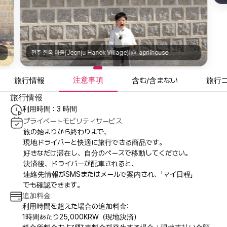
전주 한옥 마을(Jeonju Hanok Village)|@_aprilhouse
注意事項
旅行情報
含む/含まない
旅行
旅行情報
利用時間 : 3 時間
プライベートモビリティサービス
旅の始まりから終わりまで、
現地ドライバーと快適に旅行できる商品です。
好きなだけ滞在し、自分のペースで移動してください。
決済後、ドライバーが配車されると、
連絡先情報がSMSまたはメールで案内され、「マイ日程」
でも確認できます。
追加料金
利用時間を超えた場合の追加料金:
1時間あたり25,000KRW（現地決済）