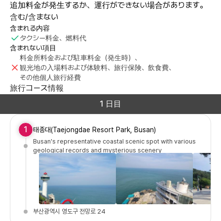
追加料金が発生するか、運行ができない場合があります。
含む/含まない
含まれる内容
タクシー料金、燃料代
含まれない項目
料金所料金および駐車料金（発生時）、
観光地の入場料および体験料、旅行保険、飲食費、
その他個人旅行経費
旅行コース情報
1 日目
1
태종대(Taejongdae Resort Park, Busan)
Busan's representative coastal scenic spot with various
geological records and mysterious scenery
부산광역시 영도구 전망로 24