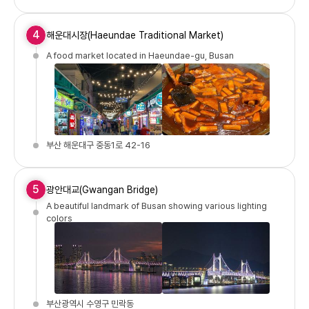
4
해운대시장(Haeundae Traditional Market)
A food market located in Haeundae-gu, Busan
부산 해운대구 중동1로 42-16
5
광안대교(Gwangan Bridge)
A beautiful landmark of Busan showing various lighting
colors
부산광역시 수영구 민락동