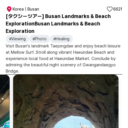
Korea | Busan
6621
[タクシーツアー] Busan Landmarks & Beach
ExplorationBusan Landmarks & Beach
Exploration
#Viewing
#Photo
#Healing
Visit Busan's landmark Taejongdae and enjoy beach leisure
at Mellow Surf. Stroll along vibrant Haeundae Beach and
experience local food at Haeundae Market. Conclude by
admiring the beautiful night scenery of Gwangandaegyo
Bridge.