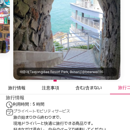
태종대(Taejongdae Resort Park, Busan)|@bearwei116
旅行
旅行情報
注意事項
含む/含まない
旅行情報
利用時間 : 5 時間
プライベートモビリティサービス
旅の始まりから終わりまで、
現地ドライバーと快適に旅行できる商品です。
好きなだけ滞在し、自分のペースで移動してください。