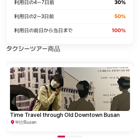
利用日の4～7日前
30%
利用日の2～3日前
50%
利用日の前日から当日まで
100%
タクシーツアー商品
Time Travel through Old Downtown Busan
부산/Busan