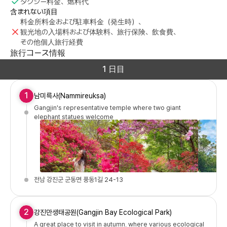
タクシー料金、燃料代
含まれない項目
料金所料金および駐車料金（発生時）、
観光地の入場料および体験料、旅行保険、飲食費、
その他個人旅行経費
旅行コース情報
1 日目
1
남미륵사(Nammireuksa)
Gangjin's representative temple where two giant
elephant statues welcome
전남 강진군 군동면 풍동1길 24-13
2
강진만생태공원(Gangjin Bay Ecological Park)
A great place to visit in autumn, where various ecological