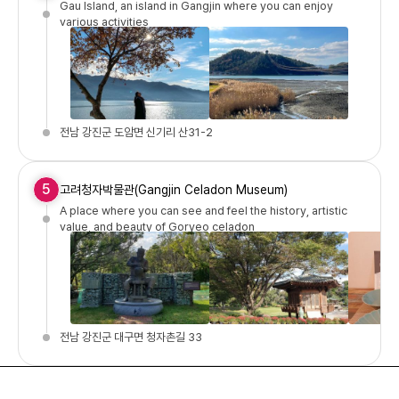
Gau Island, an island in Gangjin where you can enjoy
various activities
전남 강진군 도암면 신기리 산31-2
5
고려청자박물관(Gangjin Celadon Museum)
A place where you can see and feel the history, artistic
value, and beauty of Goryeo celadon
전남 강진군 대구면 청자촌길 33