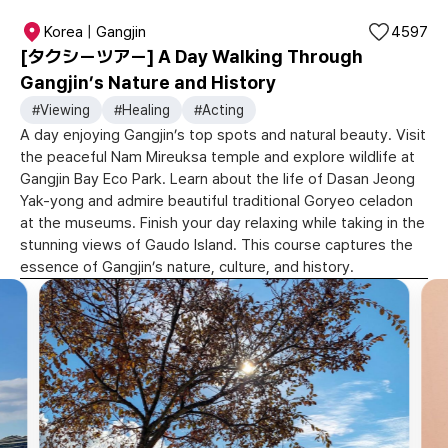
Korea | Gangjin
4597
[タクシーツアー] A Day Walking Through
Gangjin’s Nature and History
#Viewing
#Healing
#Acting
A day enjoying Gangjin’s top spots and natural beauty. Visit
the peaceful Nam Mireuksa temple and explore wildlife at
Gangjin Bay Eco Park. Learn about the life of Dasan Jeong
Yak-yong and admire beautiful traditional Goryeo celadon
at the museums. Finish your day relaxing while taking in the
stunning views of Gaudo Island. This course captures the
essence of Gangjin’s nature, culture, and history.