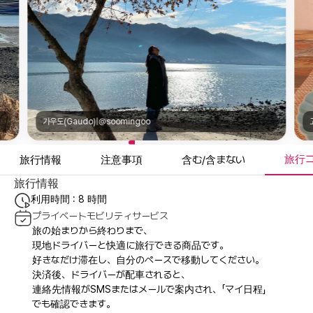
고려청자박물관(Gangjin Celadon Museum)|@k_traditional_culture_art
旅行
旅行情報
注意事項
含む/含まない
旅行情報
利用時間 : 8 時間
プライベートモビリティサービス
旅の始まりから終わりまで、
現地ドライバーと快適に旅行できる商品です。
好きなだけ滞在し、自分のペースで移動してください。
決済後、ドライバーが配車されると、
連絡先情報がSMSまたはメールで案内され、「マイ日程」
でも確認できます。