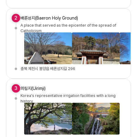
2
배론성지(Baeron Holy Ground)
A place that served as the epicenter of the spread of
Catholicism
충북 제천시 봉양읍 배론성지길 296
3
의림지(Uirimji)
Korea's representative irrigation facilities with a long
history