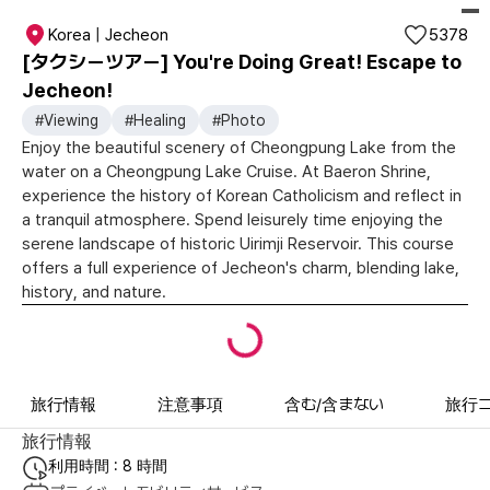
Korea | Jecheon
5378
[タクシーツアー] You're Doing Great! Escape to
Jecheon!
#Viewing
#Healing
#Photo
Enjoy the beautiful scenery of Cheongpung Lake from the
water on a Cheongpung Lake Cruise. At Baeron Shrine,
experience the history of Korean Catholicism and reflect in
a tranquil atmosphere. Spend leisurely time enjoying the
serene landscape of historic Uirimji Reservoir. This course
offers a full experience of Jecheon's charm, blending lake,
history, and nature.
旅行情報
注意事項
含む/含まない
旅行
旅行情報
利用時間 : 8 時間