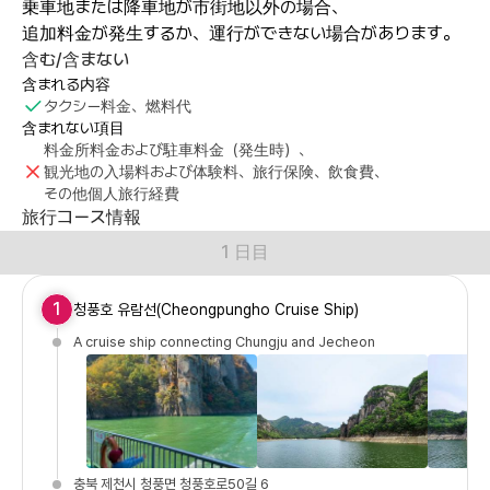
乗車地または降車地が市街地以外の場合、
追加料金が発生するか、運行ができない場合があります。
含む/含まない
含まれる内容
タクシー料金、燃料代
含まれない項目
料金所料金および駐車料金（発生時）、
観光地の入場料および体験料、旅行保険、飲食費、
その他個人旅行経費
旅行コース情報
1 日目
1
청풍호 유람선(Cheongpungho Cruise Ship)
A cruise ship connecting Chungju and Jecheon
충북 제천시 청풍면 청풍호로50길 6