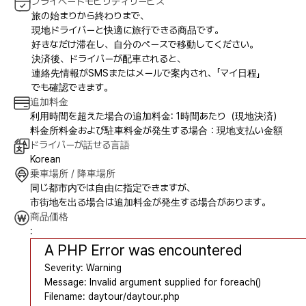
プライベートモビリティサービス
旅の始まりから終わりまで、
現地ドライバーと快適に旅行できる商品です。
好きなだけ滞在し、自分のペースで移動してください。
決済後、ドライバーが配車されると、
連絡先情報がSMSまたはメールで案内され、「マイ日程」
でも確認できます。
追加料金
利用時間を超えた場合の追加料金: 1時間あたり（現地決済）
料金所料金および駐車料金が発生する場合：現地支払い金額
ドライバーが話せる言語
Korean
乗車場所 / 降車場所
同じ都市内では自由に指定できますが、
市街地を出る場合は追加料金が発生する場合があります。
商品価格
:
A PHP Error was encountered
Severity: Warning
Message: Invalid argument supplied for foreach()
Filename: daytour/daytour.php