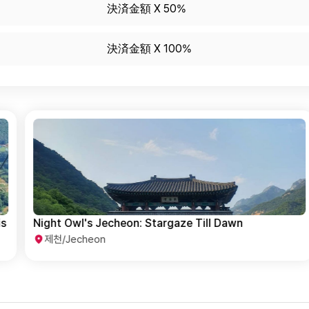
決済金額 X 50%
決済金額 X 100%
Night Owl's Jecheon: Stargaze Till Dawn
제천/Jecheon