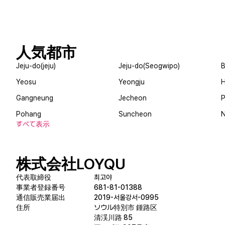
人気都市
Jeju-do(jeju)
Jeju-do(Seogwipo)
B
Yeosu
Yeongju
Gangneung
Jecheon
Pohang
Suncheon
すべて表示
株式会社LOYQU
代表取締役
최고야
事業者登録番号
681-81-01388
通信販売業届出
2019-서울강서-0995
住所
ソウル特別市 鍾路区
清渓川路 85