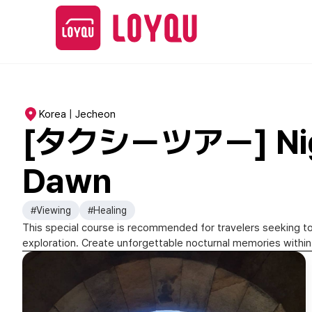
Korea | Jecheon
[タクシーツアー] Night 
Dawn
#Viewing
#Healing
This special course is recommended for travelers seeking to
exploration. Create unforgettable nocturnal memories within t