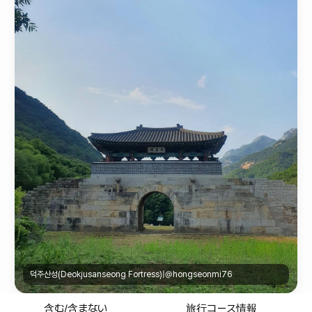
덕주산성(Deokjusanseong Fortress)|@hongseonmi76
含む/含まない
旅行コース情報