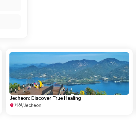
Jecheon: Discover True Healing
T
제천/Jecheon