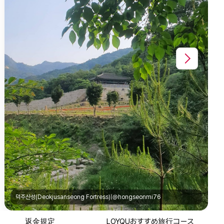
덕주산성(Deokjusanseong Fortress)|@hongseonmi76
返金規定
LOYQUおすすめ旅行コース