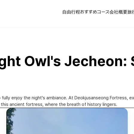
自由行程
おすすめコース
会社概要
旅
Owl's Jecheon: St
 fully enjoy the night's ambiance. At Deokjusanseong Fortress, e
his ancient fortress, where the breath of history lingers.