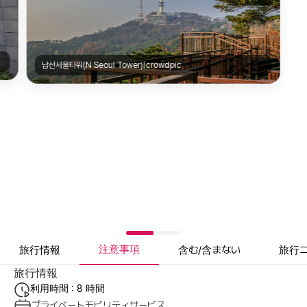
남산서울타워(N Seoul Tower)|crowdpic
注意事項
旅行情報
含む/含まない
旅行
旅行情報
利用時間 : 8 時間
プライベートモビリティサービス