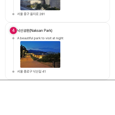
서울 중구 을지로 281
4
낙산공원(Naksan Park)
A beautiful park to visit at night
서울 종로구 낙산길 41