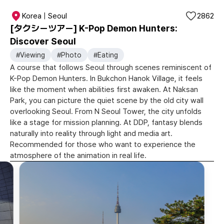
Korea | Seoul
2862
[タクシーツアー] K-Pop Demon Hunters:
Discover Seoul
#Viewing
#Photo
#Eating
A course that follows Seoul through scenes reminiscent of
K-Pop Demon Hunters. In Bukchon Hanok Village, it feels
like the moment when abilities first awaken. At Naksan
Park, you can picture the quiet scene by the old city wall
overlooking Seoul. From N Seoul Tower, the city unfolds
like a stage for mission planning. At DDP, fantasy blends
naturally into reality through light and media art.
Recommended for those who want to experience the
atmosphere of the animation in real life.