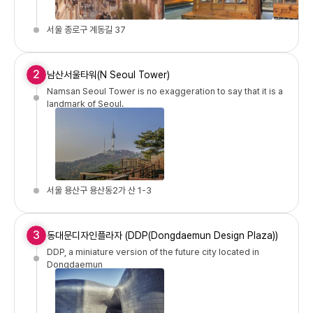
서울 종로구 계동길 37
2
남산서울타워(N Seoul Tower)
Namsan Seoul Tower is no exaggeration to say that it is a
landmark of Seoul.
서울 용산구 용산동2가 산 1-3
3
동대문디자인플라자 (DDP(Dongdaemun Design Plaza))
DDP, a miniature version of the future city located in
Dongdaemun