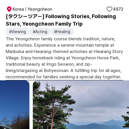
Korea | Yeongcheon
4972
[タクシーツアー] Following Stories, Following
Stars, Yeongcheon Family Trip
#Viewing
#Acting
#Healing
This Yeongcheon family course blends tradition, nature,
and activities. Experience a serene mountain temple at
Manbulsa and Hwarang-themed activities at Hwarang Story
Village. Enjoy horseback riding at Yeongcheon Horse Park,
traditional beauty at Imgo Seowon, and zip-
lining/stargazing at Bohyeonsan. A fulfilling trip for all ages,
recommended for families seeking a special day together.