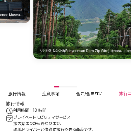
@loyqu.kr
보현산댐 짚와이어(Bohyeonsan Dam Zip Wire)|@nara._.domdom
旅行
旅行情報
注意事項
含む/含まない
旅行情報
利用時間 : 10 時間
プライベートモビリティサービス
旅の始まりから終わりまで、
現地ドライバーと快適に旅行できる商品です。