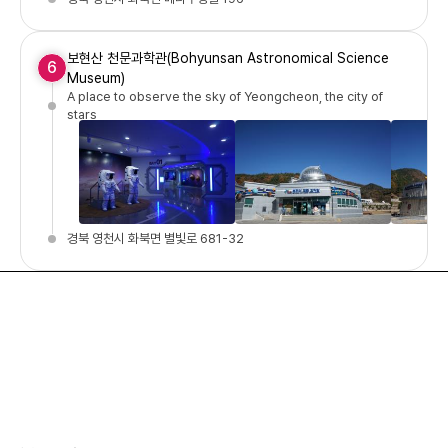
보현산 천문과학관(Bohyunsan Astronomical Science
6
Museum)
A place to observe the sky of Yeongcheon, the city of
stars
경북 영천시 화북면 별빛로 681-32