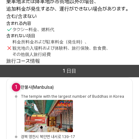
乗車地または降車地が市街地以外の場合、
追加料金が発生するか、運行ができない場合があります。
含む/含まない
含まれる内容
タクシー料金、燃料代
含まれない項目
料金所料金および駐車料金（発生時）、
観光地の入場料および体験料、旅行保険、飲食費、
その他個人旅行経費
旅行コース情報
1 日目
1
만불사(Manbulsa)
The temple with the largest number of Buddhas in Korea
경북 영천시 북안면 내서로 139-17