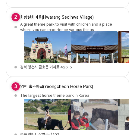
2
화랑설화마을(Hwarang Seolhwa Village)
A great theme park to visit with children and a place
where you can experience various things
경북 영천시 금호읍 거여로 426-5
3
영천 홀스파크(Yeongcheon Horse Park)
The largest horse theme park in Korea
경북 영천시 삼밭골길 107