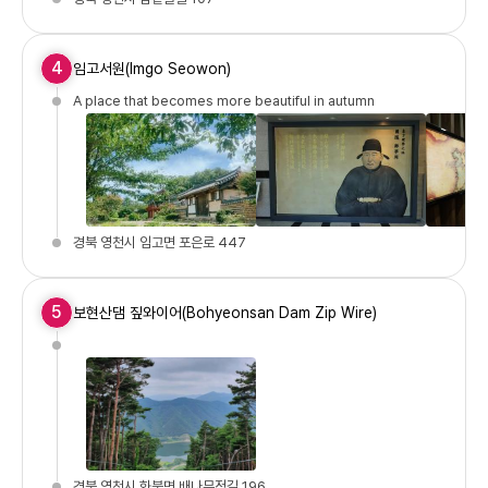
4
임고서원(Imgo Seowon)
A place that becomes more beautiful in autumn
경북 영천시 임고면 포은로 447
5
보현산댐 짚와이어(Bohyeonsan Dam Zip Wire)
경북 영천시 화북면 배나무정길 196