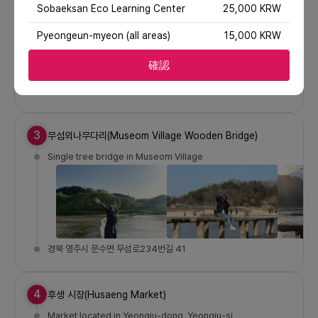
Sobaeksan Eco Learning Center
25,000 KRW
Pyeongeun-myeon (all areas)
15,000 KRW
確認
경북 영주시 문수면 무섬로234번길 31-12
3
무섬외나무다리(Museom Village Wooden Bridge)
Single tree bridge in Museom Village
경북 영주시 문수면 무섬로234번길 41
4
후생 시장(Husaeng Market)
Market located in Yeongju-dong, Yeongju-si