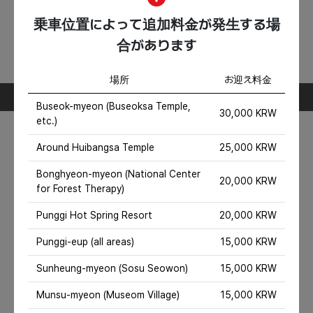
タクシー料金、燃料代
含まれない項目
乗車位置によって追加料金が発生する場
料金所料金および駐車料金（発生時）、
合があります
観光地の入場料および体験料、旅行保険、飲食費、
その他個人旅行経費
旅行コース情報
場所
お迎え料金
1 日目
Buseok-myeon (Buseoksa Temple,
30,000 KRW
etc.)
1
용마루2공원(Yongmaru 2 Park)
Around Huibangsa Temple
25,000 KRW
Great park for a leisurely walk
Bonghyeon-myeon (National Center
20,000 KRW
for Forest Therapy)
Punggi Hot Spring Resort
20,000 KRW
Punggi-eup (all areas)
15,000 KRW
경북 영주시 평은면 금광리 1401
Sunheung-myeon (Sosu Seowon)
15,000 KRW
2
무섬마을(Museom Maeul)
Munsu-myeon (Museom Village)
15,000 KRW
Village where you can admire traditional houses