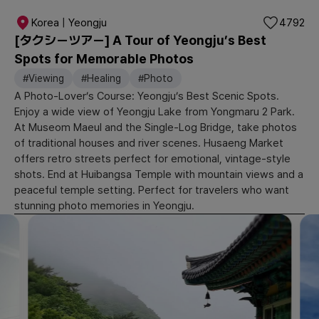
Korea | Yeongju
4792
[タクシーツアー] A Tour of Yeongju’s Best
Spots for Memorable Photos
#Viewing
#Healing
#Photo
A Photo-Lover’s Course: Yeongju’s Best Scenic Spots.
Enjoy a wide view of Yeongju Lake from Yongmaru 2 Park.
At Museom Maeul and the Single-Log Bridge, take photos
of traditional houses and river scenes. Husaeng Market
offers retro streets perfect for emotional, vintage-style
shots. End at Huibangsa Temple with mountain views and a
peaceful temple setting. Perfect for travelers who want
stunning photo memories in Yeongju.