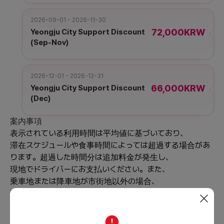
2026-09-01 - 2026-11-30
72,000KRW
Yeongju City Support Discount
(Sep-Nov)
2026-12-01 - 2026-12-31
66,000KRW
Yeongju City Support Discount
(Dec)
案内事項
表示されている利用時間は平均値に基づいており、
滞在スケジュールや食事時間によっては超過する場合があ
ります。超過した時間分は追加料金が発生し、
現地でドライバーにお支払いください。また、
乗車地または降車地が市街地以外の場合、
追加料金が発生するか、運行ができない場合があります。
含む/含まない
含まれる内容