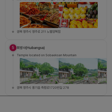
경북 영주시 영주로 211 노벨양복점
5
희방사(Huibangsa)
Temple located on Sobaeksan Mountain
경북 영주시 풍기읍 죽령로1720번길 278