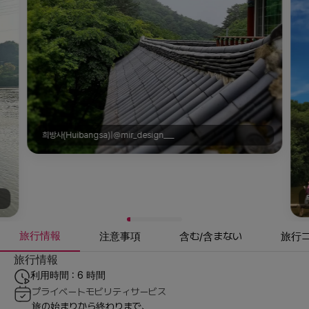
희방사(Huibangsa)|@mir_design___
旅行情報
注意事項
含む/含まない
旅行
旅行情報
利用時間 : 6 時間
プライベートモビリティサービス
旅の始まりから終わりまで、