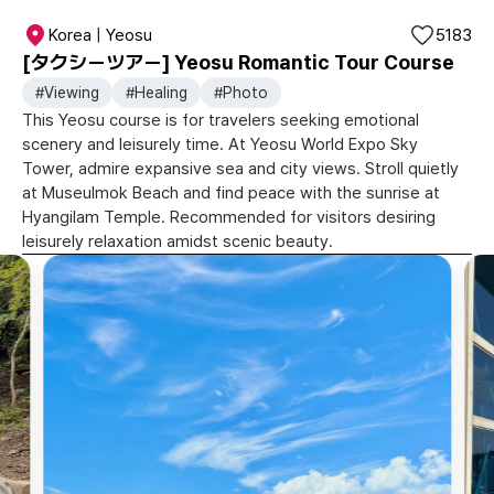
Korea | Yeosu
5183
[タクシーツアー] Yeosu Romantic Tour Course
#Viewing
#Healing
#Photo
This Yeosu course is for travelers seeking emotional
scenery and leisurely time. At Yeosu World Expo Sky
Tower, admire expansive sea and city views. Stroll quietly
at Museulmok Beach and find peace with the sunrise at
Hyangilam Temple. Recommended for visitors desiring
leisurely relaxation amidst scenic beauty.