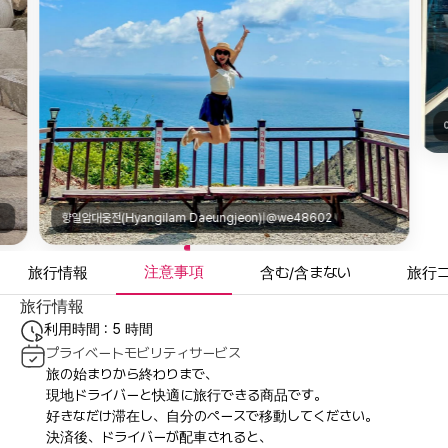
여수세계박람회 스카이타워(Sky Tower & Cafe Sky)|@h.mi__mi
注意事項
旅行情報
含む/含まない
旅行
旅行情報
利用時間 : 5 時間
プライベートモビリティサービス
旅の始まりから終わりまで、
現地ドライバーと快適に旅行できる商品です。
好きなだけ滞在し、自分のペースで移動してください。
決済後、ドライバーが配車されると、