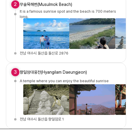
2
무술목해변(Musulmok Beach)
It is a famous sunrise spot and the beach is 700 meters
long.
전남 여수시 돌산읍 돌산로 2876
3
향일암대웅전(Hyangilam Daeungjeon)
A temple where you can enjoy the beautiful sunrise
전남 여수시 돌산읍 향일암로 1