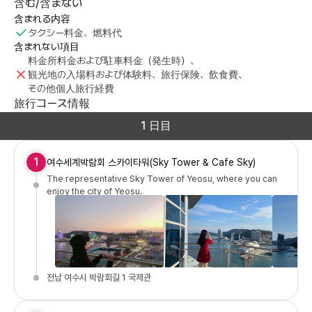
含む/含まない
含まれる内容
タクシー料金、燃料代
含まれない項目
料金所料金および駐車料金（発生時）、
観光地の入場料および体験料、旅行保険、飲食費、
その他個人旅行経費
旅行コース情報
1 日目
1
여수세계박람회 스카이타워(Sky Tower & Cafe Sky)
The representative Sky Tower of Yeosu, where you can
enjoy the city of Yeosu.
전남 여수시 박람회길 1 국제관