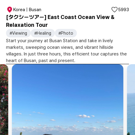
Korea | Busan
5993
[タクシーツアー] East Coast Ocean View &
Relaxation Tour
#Viewing
#Healing
#Photo
Start your journey at Busan Station and take in lively
markets, sweeping ocean views, and vibrant hillside
villages. In just three hours, this efficient tour captures the
heart of Busan, past and present.