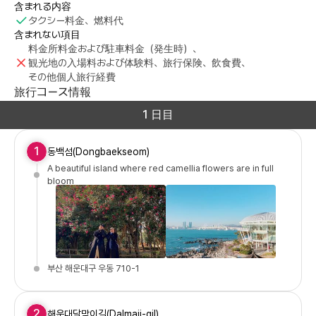
含まれる内容
タクシー料金、燃料代
含まれない項目
料金所料金および駐車料金（発生時）、
観光地の入場料および体験料、旅行保険、飲食費、
その他個人旅行経費
旅行コース情報
1 日目
1
동백섬(Dongbaekseom)
A beautiful island where red camellia flowers are in full
bloom
부산 해운대구 우동 710-1
2
해운대달맞이길(Dalmaji-gil)