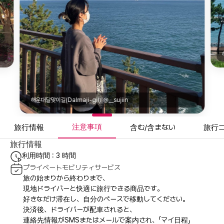
해운대달맞이길(Dalmaji-gil)|@__sujiin
注意事項
旅行情報
含む/含まない
旅行
旅行情報
利用時間 : 3 時間
プライベートモビリティサービス
旅の始まりから終わりまで、
現地ドライバーと快適に旅行できる商品です。
好きなだけ滞在し、自分のペースで移動してください。
決済後、ドライバーが配車されると、
連絡先情報がSMSまたはメールで案内され、「マイ日程」